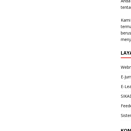
Anda 
tenta
Kami 
terma
beru
menja
LAY
Webm
E-Jur
E-Lea
SIKA
Feede
Siste
KON