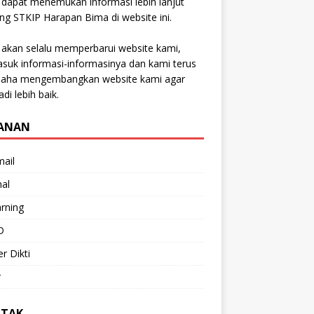
dapat menemukan informasi lebih lanjut
ng STKIP Harapan Bima di website ini.
akan selalu memperbarui website kami,
suk informasi-informasinya dan kami terus
saha mengembangkan website kami agar
di lebih baik.
ANAN
ail
nal
rning
D
r Dikti
r
TAK