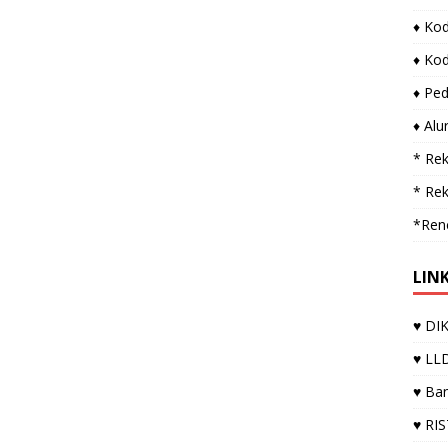
♦ Ko
♦ Ko
♦ Pe
♦ Alu
* Re
* Re
*Ren
LIN
♥ DIK
♥ LLD
♥ Ba
♥ RI