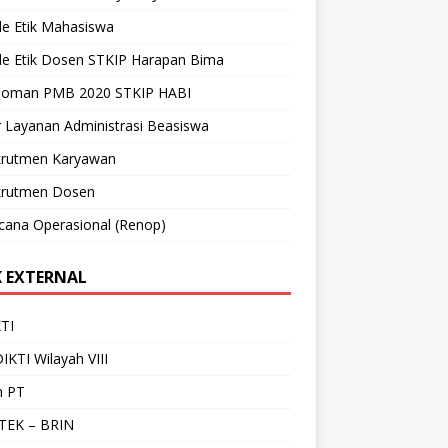
de Etik Mahasiswa
de Etik Dosen STKIP Harapan Bima
doman PMB 2020 STKIP HABI
r Layanan Administrasi Beasiswa
krutmen Karyawan
krutmen Dosen
cana Operasional (Renop)
K EXTERNAL
TI
IKTI Wilayah VIII
n PT
STEK – BRIN