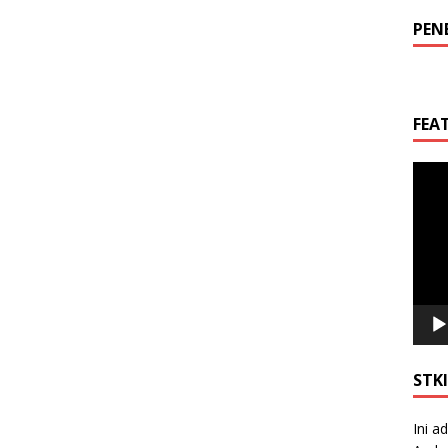
PEN
FEA
Video
Playe
STK
Ini a